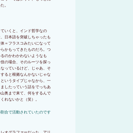
いた。
っていくと、インド哲学なの
は、日本語を突破しちゃったも
藍体＝フラスコみたいになって
からかもってきたものだろ。つ
いるのかわかわないようなも
舞伎の場合、そのルーツを探っ
になっているけど、じゃあ、そ
うすると根拠なんかないじゃな
うというタイプじゃなから、一
出ましたっていう話をでっちあ
の山奥まで来て、何をするんで
てくれないかと（笑）。
の割合で活動されていたのです
コレオグラファーだった。アリ