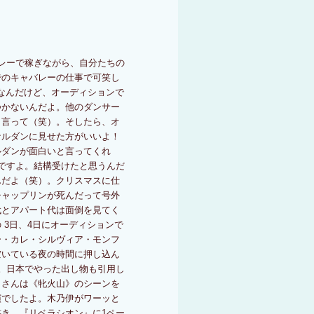
レーで稼ぎながら、自分たちの
でのキャバレーの仕事で可笑し
なんだけど、オーディションで
つかないんだよ。他のダンサー
と言って（笑）。そしたら、オ
ナルダンに見せた方がいいよ！
ルダンが面白いと言ってくれ
ですよ。結構受けたと思うんだ
んだよ（笑）。クリスマスに仕
チャップリンが死んだって号外
代とアパート代は面倒を見てく
 3日、4日にオーディションで
ー・カレ・シルヴィア・モンフ
空いている夜の時間に押し込ん
。日本でやった出し物も引用し
タさんは《牝火山》のシーンを
演でしたよ。木乃伊がワーッと
き、『リベラシオン』に1ペー