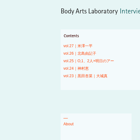
vol.27｜米澤一平
vol.26｜北島由記子
vol.25｜O,1、2人×明日のアー
vol.24｜神村恵
vol.23｜黒田杏菜｜大城真
About