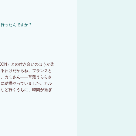
）
に行ったんですか？
EON）との付き合いのほうが先
いるわけだからね。フランスと
は、カミさん――草薙うららさ
けに結構やっていました。カル
コなど行くうちに、時間が過ぎ