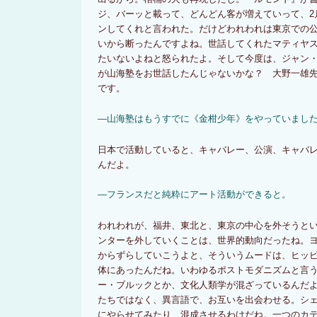
ジ、バーッと載って、どんどん客が増えていって、2
ンしてくれと言われた。だけどわれわれは東京での
いから断ったんですよね。世話してくれたマティヤ
たいないよねと怒られたよ。そして今度は、ジャン
が山海塾をお世話したんじゃないかな？ 大野一雄
です。
―山海塾はもうすでに《金柑少年》をやっていまし
日本で活動していると、キャバレー、公演、キャバ
んだよ。
―フランスだと純粋にアート活動ができると。
われわれが、福井、東北と、東京の中心を外そうと
ンターを外していくことは、世界的動向だったね。
からずらしていこうよと、そういうムードは、ヒッ
体にあったんだね。いわゆるポストモダニズムと言
ー・ブルックとか、文化人類学が混ざっているんだ
たちではなく、異言語で、お互いを出会わせる。シ
にやらせてみたり、混成させるわけだね。一つのカ