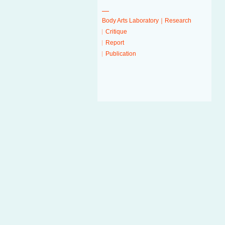
Body Arts Laboratory｜Research
Critique
Report
Publication