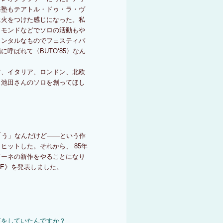
海塾もテアトル・ドゥ・ラ・ヴ
に火をつけた感じになった。私
・モンドなどでソロの活動もや
メンタルなものでフェスティバ
呼ばれて〈BUTO‘85〉なん
ツ、イタリア、ロンドン、北欧
ら池田さんのソロを創ってほし
「う」なんだけど――という作
ヒットした。それから、 85年
ドーネの新作をやることになり
ME》を発表しました。
何をしていたんですか？