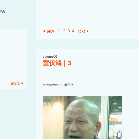
1
2
3
4
prev
next
volume06
室伏鴻｜
3
Interviewer｜山崎広太
more