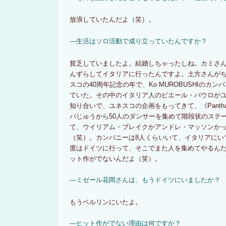
放浪していたんだよ（笑）。
―生活はソロ活動で成り立っていたんですか？
貧乏していましたよ。結婚しちゃったしね。カミさ
んずらしてイタリアに行ったんですよ。土方さんが
スコの40周年記念の年で、Ko MUROBUSHIのカ
ていた。その中のイタリア人のピエール・パウロが
知り合いで、ユネスコの企画をもってきて、《Pantha
パじゅうから50人のダンサーを集めて階段状のステ
て、ウイリアム・ブレイクかアンドレ・マッソンか
（笑）。カンパニーは8人くらいいて、イタリアにい
度はドイツに行って、そこでまた人を集めてやるん
ット作がでないんだよ（笑）。
―ミゼール花岡さんは、もうドイツにいましたか？
もうベルリンにいたよ。
―ヒット作がでない理由は何ですか？