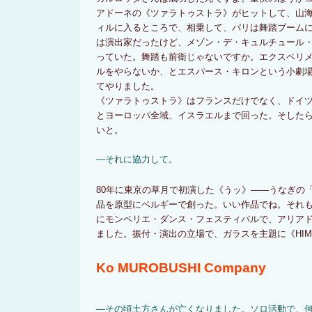
アドーネの《ツァラトゥストラ》がヒットして、山
ィルに入るところで、相乗して、パリは舞踏ブーム
は演出家だったけど、メゾン・デ・キュルチュール
っていた。舞踏も前衛じゃないですか。エクスペリ
ルをやらないか、とエスパース・キロンという小劇場に
てやりました。
《ツァラトゥストラ》はフランスだけでなく、ドイ
とヨーロッパ全域、イスラエルまで回った。そした
いと。
―それに協力して。
80年に東京の草月で初演した《うッ》――うなぎの
品を原型にベルギーで創った。いい作品でね。それも
にモンペリエ・ダンス・フェスティバルで、アリア
ました。振付・演出の立場で、ガラスを主題に《HI
Ko MUROBUSHI Company
―その頃土方さんが亡くなりました。ソロ活動で、