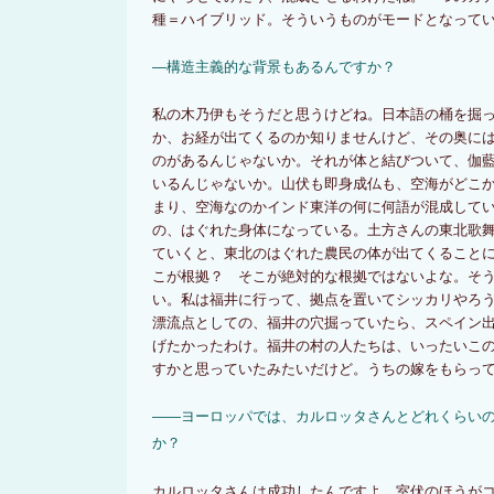
種＝ハイブリッド。そういうものがモードとなって
―構造主義的な背景もあるんですか？
私の木乃伊もそうだと思うけどね。日本語の桶を掘
か、お経が出てくるのか知りませんけど、その奥に
のがあるんじゃないか。それが体と結びついて、伽
いるんじゃないか。山伏も即身成仏も、空海がどこ
まり、空海なのかインド東洋の何に何語が混成して
の、はぐれた身体になっている。土方さんの東北歌
ていくと、東北のはぐれた農民の体が出てくること
こが根拠？ そこが絶対的な根拠ではないよな。そ
い。私は福井に行って、拠点を置いてシッカリやろ
漂流点としての、福井の穴掘っていたら、スペイン
げたかったわけ。福井の村の人たちは、いったいこ
すかと思っていたみたいだけど。うちの嫁をもらっ
――ヨーロッパでは、カルロッタさんとどれくらい
か？
カルロッタさんは成功したんですよ。室伏のほうが