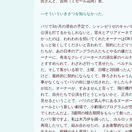
田さんと、吉岡（ミゼール花岡）君。
―そういういきさつを知らなかった。
パリで3か月の滞在の予定で、シャンゼリゼのキャバ
公演も打てるかもしれないと。背火とアリアドーネ
かったのは、われわれを招いてくれたオーナーはOK
もっと短くしてくださいと言われて、契約にたどり
たちが、あの日本のアングラの人たちとやるの嫌だ
ーナーに、有名なクレイジーホースの演出家のベル
とすすめられて、わざわざ行って見せたら、ベルナ
た。そして客がいる前で、土曜、日曜と2回踊ったん
けど、最終的に契約にならなくて、降ろされちゃう
事がなくなってパリの街に放り出された。そしたら
が出た。オーナーが、すみませんと言って、飛行機
れて、自分たちで公演を打とうじゃないかと、正月の
見せるということで、パリのど真ん中にあるヌーボ
ォールという新しい劇場で、小劇場のプログラムが
でくれたんだよ。3週間の稽古期間をもらって創った
たパリ製ですよ。私は木乃伊を踊ったし、カルロッ
再現したりして、組み合わせたの。まあ衝撃的な公
出るから。棺桶の火も再現したし。『ルモンド』が書