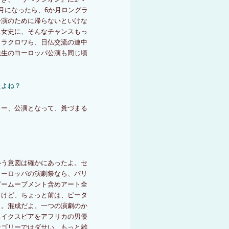
月になったら、6か月ロングラ
公演のために帰らないといけな
ス女史に、そんなチャンスもっ
・ラクロワら、日仏交流の連中
先生のヨーロッパ公演も同じ頃
たよね？
レー、公演となって、糞づまる
いう意図は確かにあったよ。セ
ヨーロッパの演劇祭なら、パリ
ピームーブメント含めアート全
うけど、ちょっと前は、ピータ
よ。混成だよ。一つの演劇のか
ェイクスピアをアフリカの男優
テゴリーではダサい、もっと雑