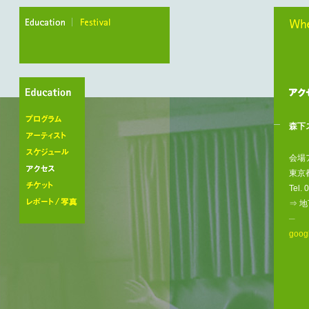
education
festival
When
森下
プログラム
アーティスト
会場
スケジュール
東京都
アクセス
Tel
チケット
⇒ 
レポート/写真
─
goog