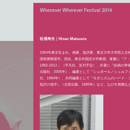
Whenever Wherever Festival 2014
松浦寿夫｜
Hisao Matsuura
1954年東京生まれ。画家、批評家。東京大学大学院人文
課程満期退学。現在、東京外国語大学教授。著書に『ア
1982‐2012 』（平凡社、近刊予定）、共著に『絵画の
出版社、2005年）。編著として『シュポール／シュルフ
社、1984年）、共同編著として『モダニズムのハード・
批評の地平』（太田出版、1995年）など。なびす画廊な