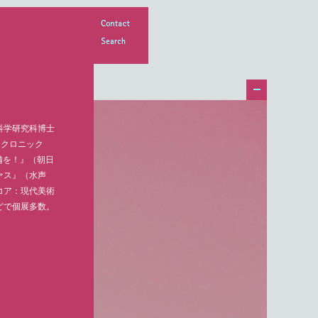
Contact
Search
科学研究科博士
・クロニック
準備を！』（朝日
ァス』（水声
コア：現代美術
どで個展多数。