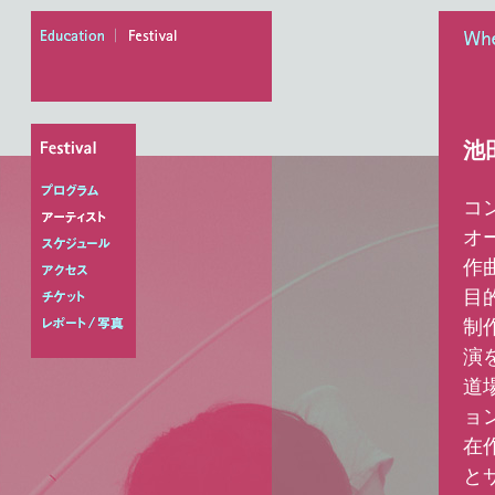
education
festival
When
池
コ
プログラム
オ
アーティスト
作
スケジュール
目
アクセス
制
チケット
レポート/写真
演
道
ョ
在
と