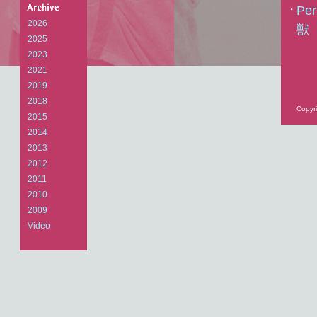
Arts
Pe
Laboratory
2026
獣
2025
2023
2021
2019
2018
Copyri
2015
2014
2013
2012
2011
2010
2009
Video