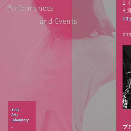
1
七
htt
─
pho
プ
Body