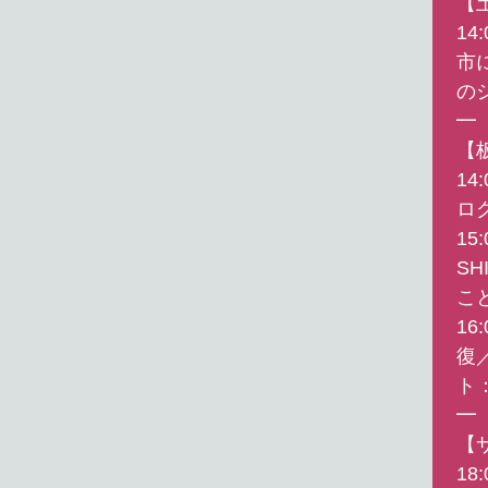
【
14
市
の
━
【
14
ロ
15
S
こ
16
復
ト
━
【
1