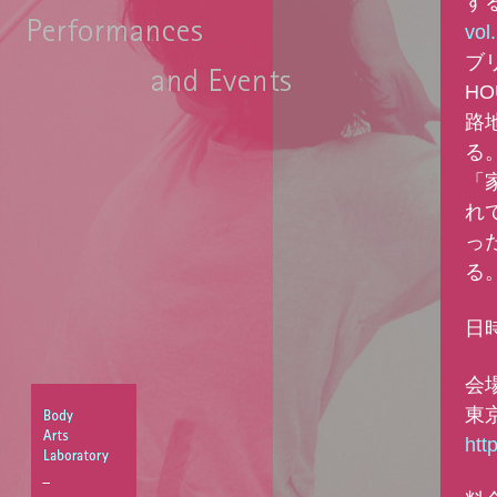
す
vol
ブ
H
路
る
「
れ
っ
る
日時
会
東京
htt
Body