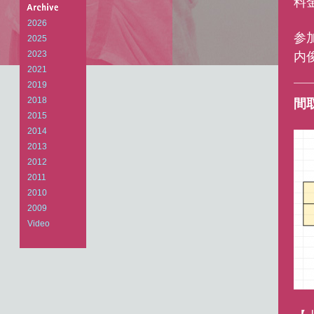
料
Arts
Laboratory
2026
参
2025
2023
内
2021
2019
2018
間
2015
2014
2013
2012
2011
2010
2009
Video