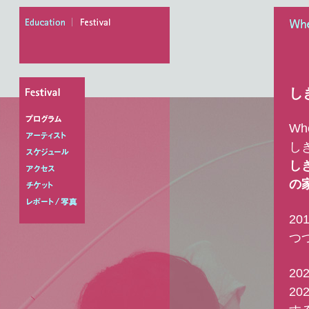
education
festival
When
し
Wh
プログラム
し
アーティスト
し
スケジュール
の
アクセス
チケット
20
レポート/写真
つ
20
2