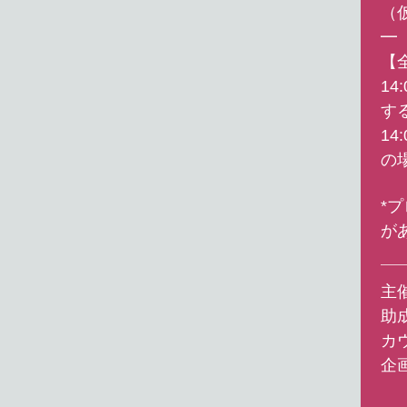
（
━
【
14
す
14
の
*
が
主催：
助
カ
企