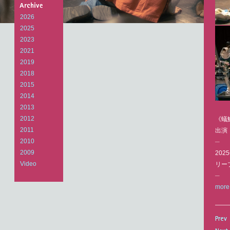
Arts
Laboratory
2026
2025
2023
2021
2019
2018
2015
2014
2013
2012
《蟻
2011
出演
2010
─
2009
202
Video
リー
─
more 