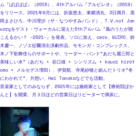
ム『ぱぱぱぱ』（2015）、4thアルバム『アルビレオ』（2019）
をリリース。2021年9月には、折坂悠太、東郷清丸、3日満月、黒
岡まさひろ、中川理沙（ザ・なつやすみバンド）、T.V.not Jan
uaryをゲスト・ヴォーカルに迎えた5thアルバム『風のうたが聴
こえるかい？ -2021-』を発表。ソロに加え、cero、GUIRO、鈴
木慶一、ノゾエ征爾演出演劇作品、モモンガ・コンプレックス、
木ノ下歌舞伎らのサポートや、リーダー・バンド“あだち麗三郎と
美味しい水”（あだち + 谷口雄 + シンリズム + kauai hirót
omo + メルセデス増田）、伊賀航、寺尾紗穂と組んだトリオ“冬
にわかれて”、片想い、Hei Tanakaなどでも活動。
音楽家としてのみならず、2021年には施術家として【療術院ぽか
んと】を開業、月３日ほどの営業日はリピーターで満床に。