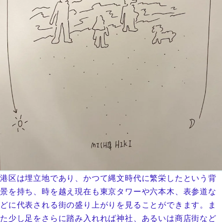
港区は埋立地であり、かつて縄文時代に繁栄したという背
景を持ち、時を越え現在も東京タワーや六本木、表参道な
どに代表される街の盛り上がりを見ることができます。ま
た少し足をさらに踏み入れれば神社、あるいは商店街など