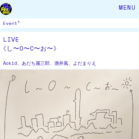
MENU
Event
LIVE
《
し〜O〜C〜お〜》
Aokid、あだち麗三郎、酒井風、よだまりえ