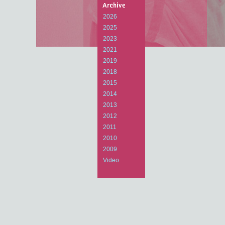
Arts
Laboratory
2026
2025
2023
2021
2019
2018
2015
2014
2013
2012
2011
2010
2009
Video