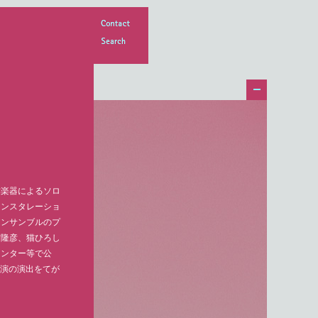
Contact
Search
作楽器によるソロ
インスタレーショ
アンサンブルのプ
村隆彦、猫ひろし
センター等で公
初演の演出をてが