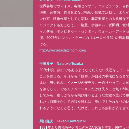
世界各地でヴォイス、各種センサー、コンピュータ、自
演奏、音響詩、舞台音楽など幅広い領域で活動し、また
ン作家、映像作家としても活動、非音楽家との大規模な
ロジェクトもおこなう。一柳慧、伊藤キム、坂田明、飯
らと共演、ポンピドゥー・センター、ウォーカーアート
演。2007年にジョン・ケージの《ユーロペラ5》の日本
ける。
http://www.adachitomomi.com
手塚夏子｜
Natsuko Tezuka
20代中頃、誰にでもあるようなくだらない失恋をして、
ことを覚える。それから「観察」が自分の手法になるまで
違い、思い込み、イメージの安売り、一通りやって、大
を無くして、でもモチベーションだけは失うこと無く5年
してから、崖っぷちから飛び降りるような実験を重ねて更
れだけ時間をかけて過程を経れば、誰にでもそれなりの
れるようになると思う。だけど、これじゃ無駄が多すぎ
川口隆夫｜
Takao Kawaguchi
1991年より吉福敦子と共にATA DANCEを主宰。96年