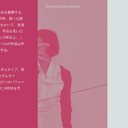
自分を観察する
5年。様々な勘
恥をかいて、友達
。手法を見いだ
に5年以上。こ
レベルの作品は作
ですね。
よりダムタイプ。並
（ダムタイ
よびソロパフォー
8月に4作目を予