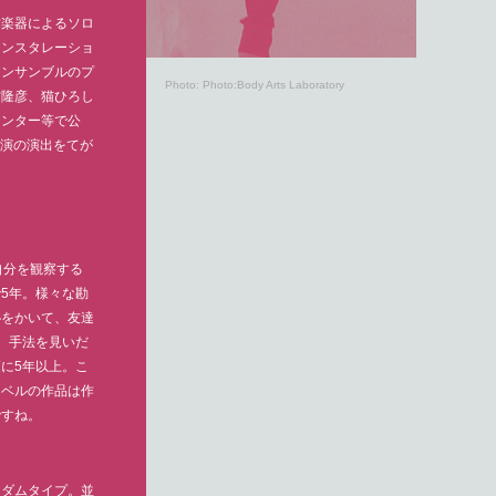
作楽器によるソロ
インスタレーショ
アンサンブルのプ
Photo: Photo:Body Arts Laboratory
村隆彦、猫ひろし
センター等で公
初演の演出をてが
自分を観察する
5年。様々な勘
恥をかいて、友達
。手法を見いだ
に5年以上。こ
レベルの作品は作
ですね。
よりダムタイプ。並