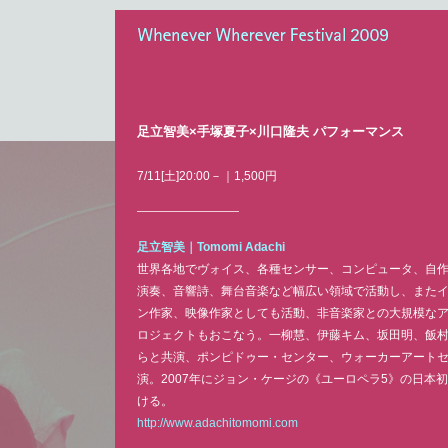
Whenever Wherever Festival 2009
足立智美×手塚夏子×川口隆夫 パフォーマンス
7/11[土]20:00－｜1,500円
足立智美｜
Tomomi Adachi
世界各地でヴォイス、各種センサー、コンピュータ、自
演奏、音響詩、舞台音楽など幅広い領域で活動し、また
ン作家、映像作家としても活動、非音楽家との大規模な
ロジェクトもおこなう。一柳慧、伊藤キム、坂田明、飯
らと共演、ポンピドゥー・センター、ウォーカーアート
演。2007年にジョン・ケージの《ユーロペラ5》の日本
ける。
http://www.adachitomomi.com