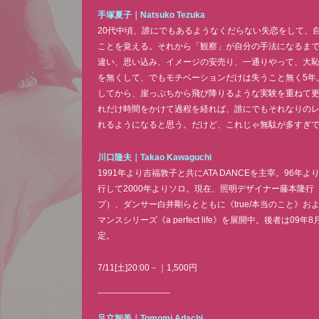
手塚夏子｜
Natsuko Tezuka
20代中頃、誰にでもあるようなくだらない失恋をして、
ことを覚える。それから「観察」が自分の手法になるまで
違い、思い込み、イメージの安売り、一通りやって、大
を無くして、でもモチベーションだけは失うこと無く5年
してから、崖っぷちから飛び降りるような実験を重ねて更
れだけ時間をかけて過程を経れば、誰にでもそれなりの
れるようになると思う。だけど、これじゃ無駄が多すぎ
川口隆夫｜
Takao Kawaguchi
1991年より吉福敦子と共にATA DANCEを主宰。96年
行して2000年よりソロ。現在、照明デザイナー藤本隆行
プ）、ダンサー白井剛らとともに《true/本当のこと》お
マンスシリーズ《a perfect life》を展開中。後者は09年
定。
7/11[土]20:00－｜1,500円
足立智美｜
Tomomi Adachi