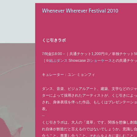
Whenever Wherever Festival 2010
くじ引きラボ
7/9[金]18:00－｜共通チケット1,200円※／単独チケット5
［※
結ぶダンス
Showcase 2/
ショーケース
との共通チケ
キュレーター：ユン･ミョンフィ
ダンス、音楽、ビジュアルアート、建築、文学などのジ
ターによって採用されたアーティストが、くじ引きによ
され、身体表現を伴った作品、もしくはプレゼンテーシ
表。
─
くじ引きラボは。大人の「道草」です。関係を想像し創
れ自体が創造だと言えるのではないでしょうか。意識し
合うこと。尊重し合うこと。それらをよきに楽しむこと