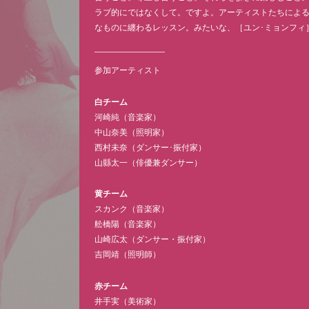
ラブ的にではなくして。ですよ。アーティストたちによ
なものに纏わるレッスン。みたいな、［ユン･ミョンフィ
参加アーティスト
白チーム
河崎純（音楽家）
中山奈美（照明家）
西村未奈（ダンサー･振付家）
山縣太一（俳優兼ダンサー）
黄チーム
スカンク（音楽家）
舩橋陽（音楽家）
山崎広太（ダンサー・振付家）
吉岡靖（照明師）
赤チーム
井手実（美術家）