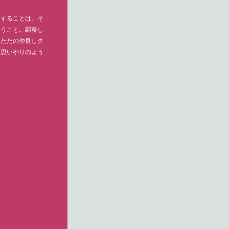
造することは。そ
合うこと。調整し
。ただの仲良しク
る思いやりのよう
］