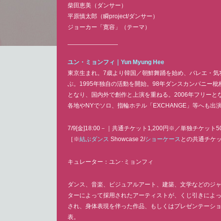
柴田恵美（ダンサー）
平原慎太郎（瞬project/ダンサー）
ジョーカー「寛容」（テーマ）
ユン・ミョンフィ｜
Yun Myung Hee
東京生まれ。7歳より韓国／朝鮮舞踊を始め、バレエ・気
ぶ。1995年独自の活動を開始。98年ダンスカンパニー
となり、国内外で創作と上演を重ねる。2006年フリーと
各地やNYでソロ、指輪ホテル「EXCHANGE」等へも出
7/9[金]18:00－｜共通チケット1,200円※／単独チケット5
［※
結ぶダンス
Showcase 2/
ショーケース
との共通チケ
キュレーター：ユン･ミョンフィ
ダンス、音楽、ビジュアルアート、建築、文学などのジ
ターによって採用されたアーティストが、くじ引きによ
され、身体表現を伴った作品、もしくはプレゼンテーシ
表。