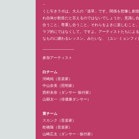
─
くじ引きラボは。大人の「道草」です。関係を想像し創
れ自体が創造だと言えるのではないでしょうか。意識し
合うこと。尊重し合うこと。それらをよきに楽しむこと
ラブ的にではなくして。ですよ。アーティストたちによ
なものに纏わるレッスン。みたいな、［ユン･ミョンフィ
参加アーティスト
白チーム
河崎純（音楽家）
中山奈美（照明家）
西村未奈（ダンサー･振付家）
山縣太一（俳優兼ダンサー）
黄チーム
スカンク（音楽家）
舩橋陽（音楽家）
山崎広太（ダンサー・振付家）