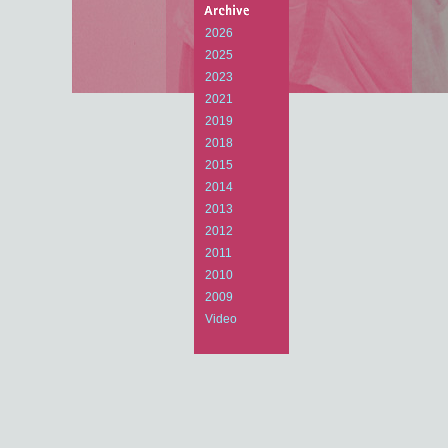
Arts
Laboratory
2026
2025
2023
2021
2019
2018
2015
2014
2013
2012
2011
2010
2009
Video