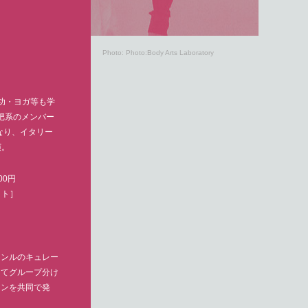
Photo: Photo:Body Arts Laboratory
功・ヨガ等も学
枇杷系のメンバー
なり、イタリー
演。
00円
ット］
ャンルのキュレー
ってグループ分け
ョンを共同で発