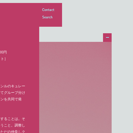
Contact
Search
00円
ット］
ャンルのキュレー
ってグループ分け
ョンを共同で発
造することは。そ
合うこと。調整し
。ただの仲良しク