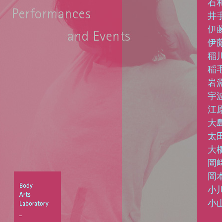
石
井
伊
伊
稲
稲
岩
宇
江
大
太
大
岡
岡
小
小
Body