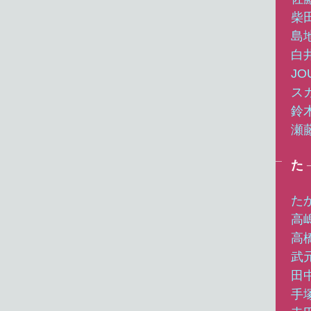
柴
島
白
JO
ス
鈴
瀬
た
た
高
高
武
田
手