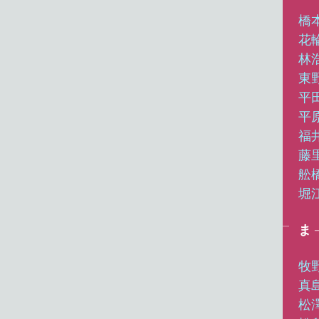
橋
花
林
東
平
平
福
藤
舩
堀
ま
牧
真
松