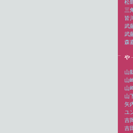
松
三
皆
武
武
森
や
山
山
山
山
矢
ユ
吉
吉