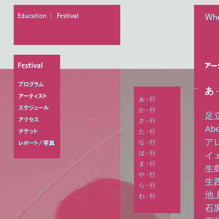
education
festival
When
あ
プログラム
あ - 行
アーティスト
か - 行
足
スケジュール
さ - 行
Ab
アクセス
た - 行
ア
な - 行
チケット
は - 行
イ
レポート/写真
ま - 行
生
や - 行
生
ら - 行
池
わ - 行
石