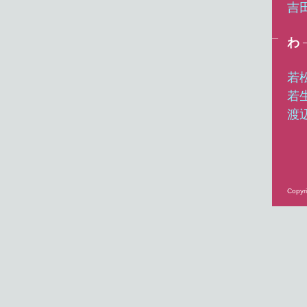
吉
わ
若
若
渡
Copyri