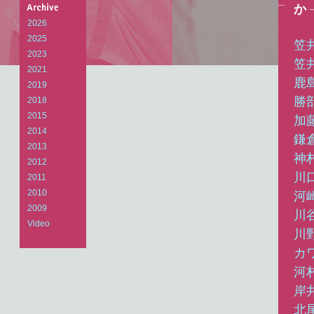
Arts
か
Laboratory
2026
2025
笠
2023
笠
2021
鹿
2019
勝
2018
2015
加
2014
鎌
2013
神
2012
川
2011
2010
河
2009
川
Video
川
カ
河
岸
北