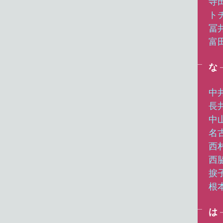
寺
ト
冨
富
な
中
長
中
名
西
西
捩
根
は