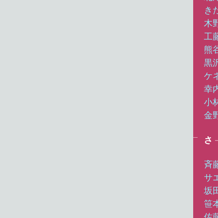
き
木
工
熊
黒
ケ
幸
小
金
さ
斉
サ
坂
笹
佐