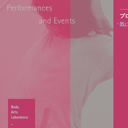
プ
既
Body