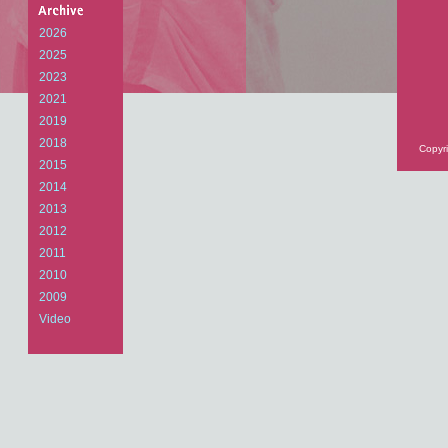
Arts
Laboratory
2026
2025
2023
2021
2019
2018
Copyri
2015
2014
2013
2012
2011
2010
2009
Video