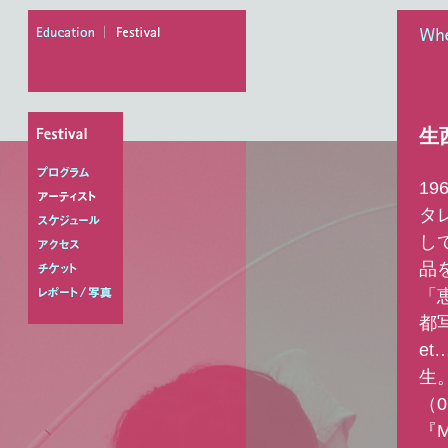
education
festival
When
生
1
プログラム
タ
アーティスト
し
スケジュール
品
アクセス
「
チケット
レポート/写真
都写
e
生。
（0
『M