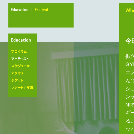
education
festival
When
今
振
プログラム
G
アーティスト
エ
スケジュール
ん
アクセス
シ
チケット
レポート/写真
ン
N
ギ
る
ッ