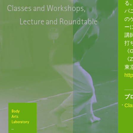
る
パ
の
ー
講
打
《Gu
《Z
東
htt
プ
C
Body