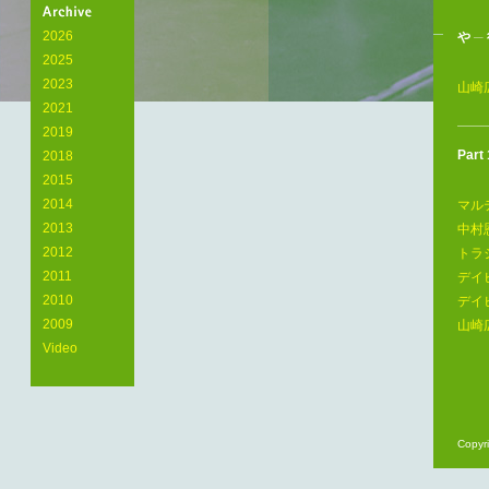
Arts
Laboratory
2026
や
─
2025
2023
山崎
2021
2019
Part 
2018
2015
2014
マル
2013
中村
2012
トラ
2011
デイ
2010
デイ
2009
山崎
Video
Copyri