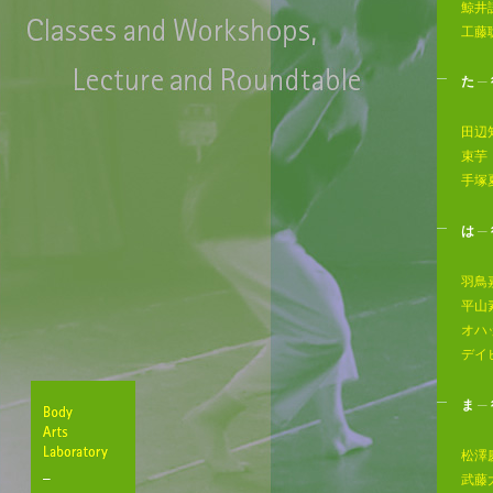
鯨井
工藤
た
─
田辺
束芋
手塚
は
─
羽鳥
平山
オハ
デイ
ま
─
松澤
Body
武藤