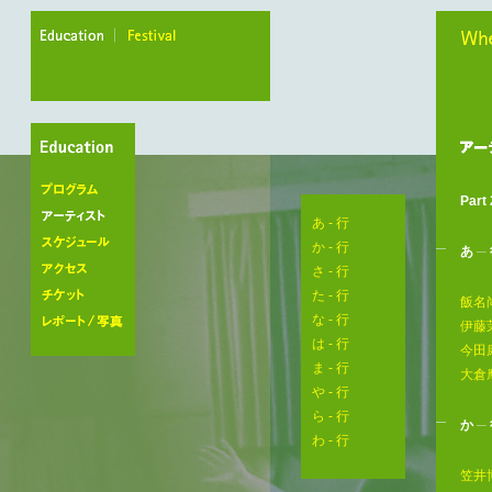
education
festival
When
Part 
プログラム
あ - 行
アーティスト
か - 行
あ
─
スケジュール
さ - 行
アクセス
た - 行
飯名
な - 行
チケット
伊藤
は - 行
レポート/写真
今田
ま - 行
大倉
や - 行
ら - 行
か
─
わ - 行
笠井