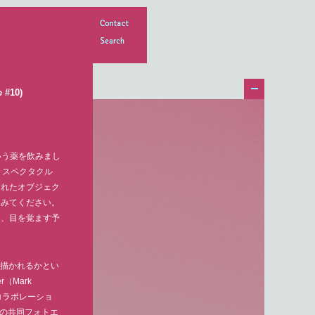
Contact
Search
e #10)
いう薬を飲みまし
、スペクタクル
されたオブジェク
てみてください。
に、目を覚ます予
どう描かれるかとい
（Mark
とのコラボレーショ
éとの共同フォトエ