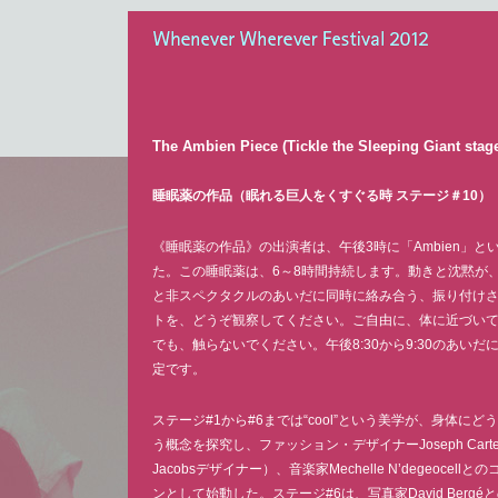
Whenever Wherever Festival 2012
The Ambien Piece (Tickle the Sleeping Giant stag
睡眠薬の作品（眠れる巨人をくすぐる時 ステージ＃10）
《睡眠薬の作品》の出演者は、午後3時に「Ambien」と
た。この睡眠薬は、6～8時間持続します。動きと沈黙が
と非スペクタクルのあいだに同時に絡み合う、振り付け
トを、どうぞ観察してください。ご自由に、体に近づい
でも、触らないでください。午後8:30から9:30のあいだ
定です。
ステージ#1から#6までは“cool”という美学が、身体に
う概念を探究し、ファッション・デザイナーJoseph Carter
Jacobsデザイナー）、音楽家Mechelle N’degeocell
ンとして始動した。ステージ#6は、写真家David Berg