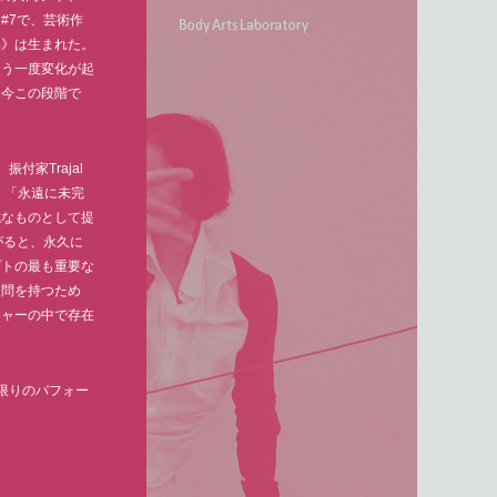
#7で、芸術作
品》は生まれた。
もう一度変化が起
、今この段階で
、振付家Trajal
いく「永遠に未完
成なものとして提
がると、永久に
プトの最も重要な
疑問を持つため
チャーの中で存在
限りのパフォー