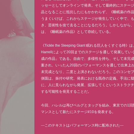
ッセーとしてオンラインで発表。そして最終的にステージ
品となることに抵抗したにもかかわらず、《睡眠薬の作
うまくいけば、これからステージが発生していく中で、
き、芸術性を捨て去ることになるだろう。しかしながら
は、《睡眠薬の作品》として存続している。
《Tickle the Sleeping Giant 眠れる巨人をくすぐる時》は
Harrellによって20回までのステージを通して発展して
成の作品」である。自由で、多様性を持ち、そして未完
案され、いったん20回のパフォーマンスを通して出来上
未完成となり、二度と上演されないだろう。このコンセ
側面は、振付や研究、発表における既存の定義、手法に
に、人に見られながら発展、拡張してくというストラク
する可能性を発見することだ。
今回、ハレルは再びベルグとタッグを組み、東京での1回
マンスとして新たにステージ#10を発表する。
―このテキストはパフォーマンス時に配布された―