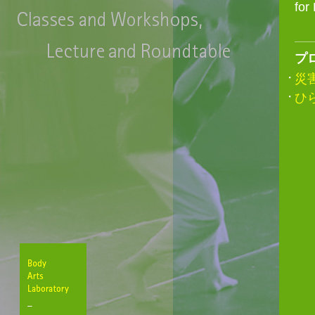
fo
プ
災
ひ
Body