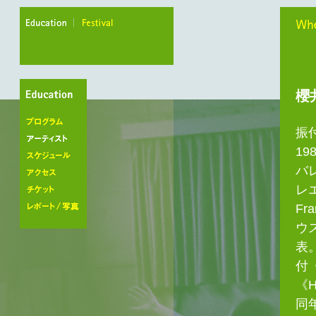
education
festival
When
櫻
振
プログラム
1
アーティスト
バ
スケジュール
レエ
アクセス
Fr
チケット
レポート/写真
ウ
表
付《
《
同年