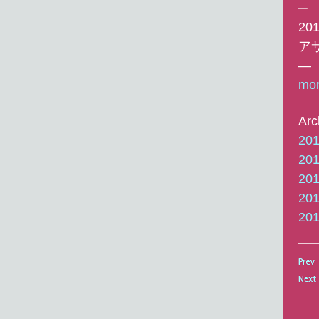
─
20
ア
―
mor
Arc
20
20
20
20
20
Prev
Prev