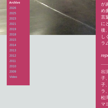
Arts
が
Laboratory
2026
め
2025
言
2023
に
2021
後
2019
2018
し
2015
ラ
2014
2013
rep
2012
2011
2010
出
2009
Video
子
子
ラ
松
マ