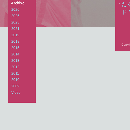
Arts
た
Laboratory
2026
ド
2025
2023
2021
2019
2018
Copyri
2015
2014
2013
2012
2011
2010
2009
Video