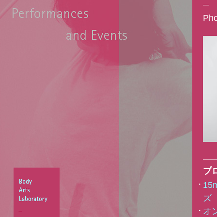
─
Pho
プ
15
ズ
オ
Body