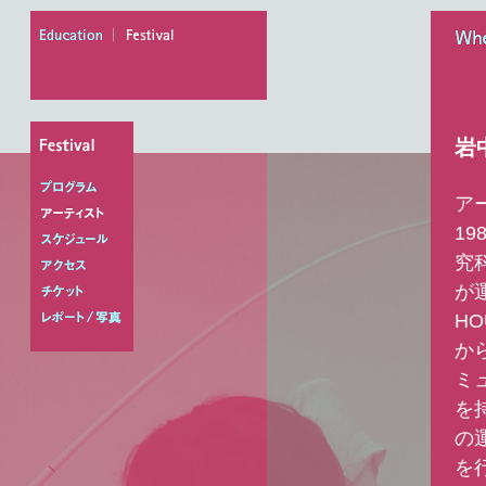
education
festival
When
岩
ア
プログラム
1
アーティスト
究
スケジュール
が
アクセス
H
チケット
レポート/写真
か
ミ
を
の
を