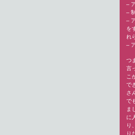
–
–
–
を
れ
–
つ
言
こ
で
さ
で
ま
に
り
り