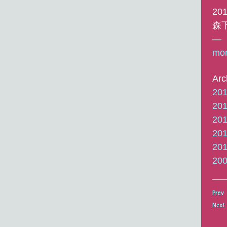
20
森
―
mor
Arc
20
20
20
20
20
20
Prev
Prev