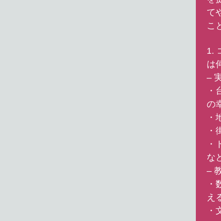
て
こ
1
は
–
・
の
・
・
・
な
–
・
え
・