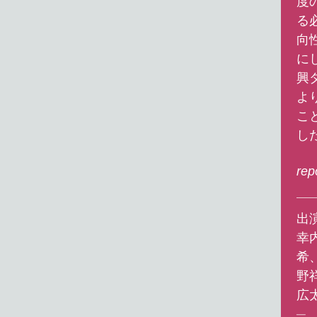
度
る
向
に
興
よ
こ
し
rep
出
幸
希
野
広
─