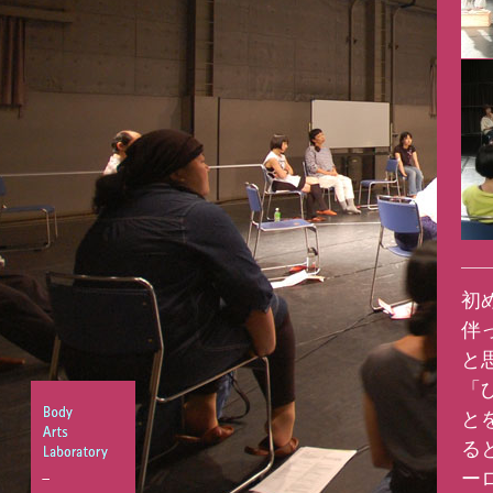
初
伴
と
「
と
る
ー
Body