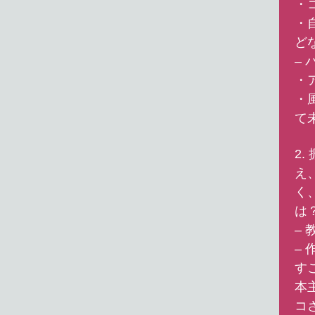
・
・
ど
–
・
・
て
2
え
く
は
–
–
す
本
コ