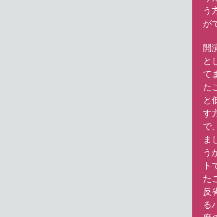
う
が
開
と
て
た
と
す
で
ま
う
ト
た
反
る