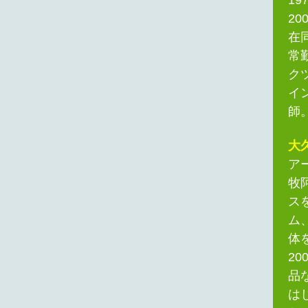
2
在
常
ク
イ
師
大
ア
牧
ス
ム
体
2
品
は