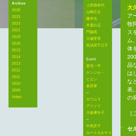
Arts
上田假奈代
大
Laboratory
2026
山崎広太
ア
2025
藤井光
牧
2023
羊屋白玉
2021
ス
門脇篤
2019
大歳芽里
ム
2018
高須賀千江子
体
2015
2
2014
Event
2013
品
新宅一平
2012
は
ケンジル・
2011
ビエン
な
2010
倉田翠
表
2009
─
の
Video
カワムラ
アツノリ
［
大倉摩矢子
─
中馬芳子
セ
ルートカルチャ