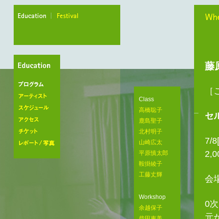
education
festival
When
藤
［
プログラム
Class
アーティスト
高橋聡子
セ
スケジュール
鹿島聖子
アクセス
北村明子
7/8
山崎広太
チケット
2,
平原慎太郎
レポート/写真
鞍掛綾子
工藤丈輝
会
Workshop
0
余越保子
元
柴田恵美