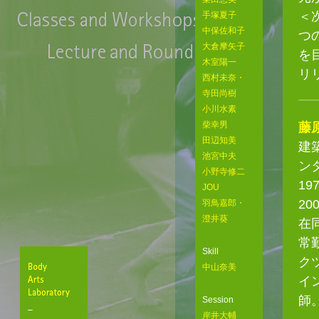
＜
手塚夏子
中保佐和子
つ
大倉摩矢子
を
木室陽一
リ
西村未奈・
寺田尚樹
小川水素
柴幸男
藤
田辺知美
建
池宮中夫
ン
小野寺修二
1
JOU
2
羽鳥嘉郎・
澄井葵
在
常
Skill
ク
中山奈美
イ
師
Session
Body
岸井大輔