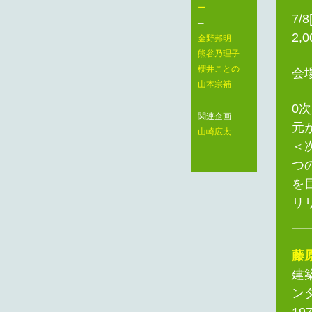
ー
7/8
─
2,
金野邦明
熊谷乃理子
櫻井ことの
会
山本宗補
0
関連企画
元
山崎広太
＜
つ
を
リ
藤
建
ン
1