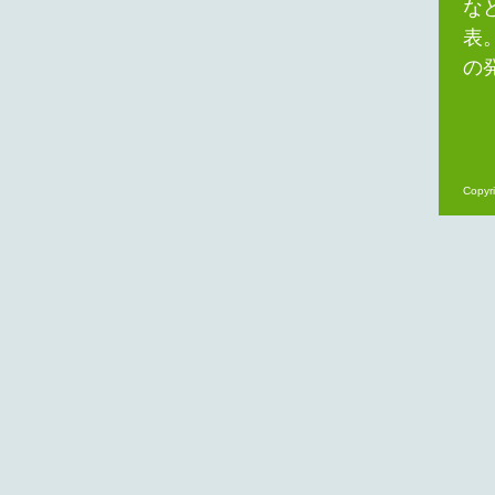
な
表
の
Copyri