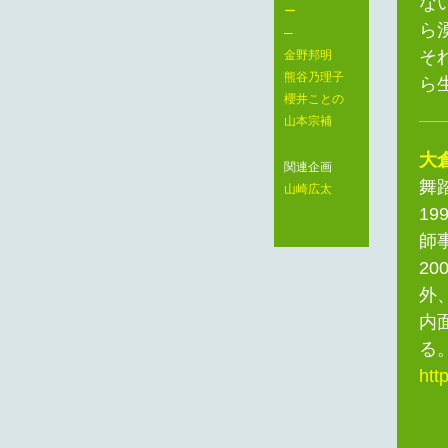
な
ー
ら
─
そ
金野邦明
熊谷乃理子
ら
櫻井ことの
山本宗補
大
関連企画
舞
山崎広太
1
師
2
外
内
る
htt