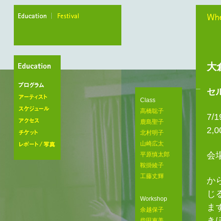
education
festival
When
大
セ
プログラム
Class
アーティスト
高橋聡子
7/1
スケジュール
鹿島聖子
2,
アクセス
北村明子
山崎広太
チケット
会
平原慎太郎
レポート/写真
鞍掛綾子
工藤丈輝
か
じ
Workshop
ま
余越保子
き
柴田恵美