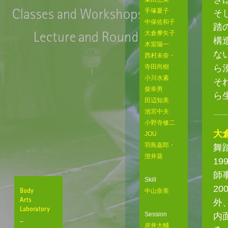
手塚夏子
そ
中保佐和子
踏
大倉摩矢子
構
木室陽一
な
西村未奈・
ら
寺田尚樹
小川水素
そ
柴幸男
ら
田辺知美
池宮中夫
小野寺修二
大
JOU
羽鳥嘉郎・
舞
澄井葵
1
師
Skill
2
中山奈美
外
Session
内
Body
岸井大輔