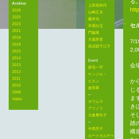
る
Arts
上田假奈代
htt
Laboratory
2026
山崎広太
2025
藤井光
2023
セ
羊屋白玉
2021
門脇篤
2019
大歳芽里
7/1
2018
高須賀千江子
2,
2015
2014
Event
会
2013
新宅一平
2012
ケンジル・
2011
か
ビエン
2010
倉田翠
じ
2009
─
ま
Video
カワムラ
き
アツノリ
そ
大倉摩矢子
─
踏
中馬芳子
構
ルートカルチャ