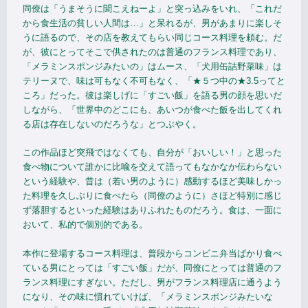
同僚は「うまそうに聞こえねーよ」と突っ込みをいれ、「これだ
から食生活の貧しい人間は…」と呆れるが、男があまりに楽しそ
うに語るので、その店を教えてもらい同じコース料理を頼む。だ
が、彼にとってそこで供されたのは普通のフランス料理であり、
「メラミンスポンジみたいの」はムース、「犬用缶詰野菜味」は
テリーヌで、味は可もなく不可もなく、「★５つ中の★3.5ってと
ころ」だった。彼は楽しげに「すごい飯」を語る男の顔を思いだ
しながら、「世界中のどこにも、あいつが食べた飯を出してくれ
る店は存在しないのだろうな」とつぶやく。
この作品ほど突飛ではなくても、自分が「おいしい！」と思った
食べ物について誰かに比喩を交えて語ってもなかなか伝わらない
という経験や、昔は（若い男のように）感動するほど美味しかっ
た料理を久しぶりに食べたら（同僚のように）さほど特別に感じ
ず落胆するといった経験はありふれたものだろう。食は、一面に
おいて、私的で個別的である。
本作に登場するコース料理は、普段からコンビニ弁当ばかり食べ
ている男にとっては「すごい飯」だが、同僚にとっては普通のフ
ランス料理にすぎない。ただし、男がフランス料理店に通うよう
になり、その味に慣れていけば、「メラミンスポンジみたいな