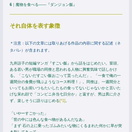
6
｜魔物を食べる——『ダンジョン飯』
それ自体を表す象徴
＊注意：以下の文章には取りあげる作品の内容に関する記述（ネ
タバレ）が含まれます。
九井諒子の短編マンガ『すごい飯』から話をはじめたい。冒頭、
ある若い男が職場の同僚と思われる人物に興奮気味で話しかけ
る。「こないだすごい飯おごって貰ったんだ」、「一食で俺の一
週間分の食費が飛ぶようなコース料理！」。同僚は、一週間分と
いってもお前いつもたいしたもの食ってないじゃないかと言いた
げな呆れ顔で「コンビニ弁当七日分か」と返すが、男は異に介さ
ず、楽しそうに語りはじめる
[*1]
。
「いやーすごかった」
「世の中には色んな食べ物があるんだなあ」
「まず 石の上に乗ったゴムみたいな物にくるまれた何かに草が突
き刺してあって」