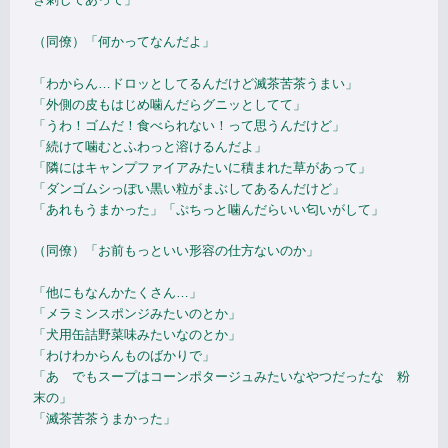
（同僚）「何かってなんだよ」
「わからん…ドロッとしてるんだけど滅茶苦茶うまい」
「外側の皮もはじめ噛んだらグニッとしてて」
「うわ！ゴムだ！食べられない！って思うんだけど」
「続けて噛むとふわっと溶けるんだよ」
「隣にはキャンプファイアみたいに積まれた草があって」
「ダンゴムシっぽい黒い粒がまぶしてあるんだけど」
「あれもうまかった」「ぷちっと噛んだらいい匂いがして」
（同僚）「お前もっといい形容の仕方ないのか」
「他にもなんかたくさん…」
「メラミンスポンジみたいのとか」
「犬用缶詰野菜味みたいなのとか」
「わけわからんものばかりで」
「あ でもスープはコーンポタージュみたいなやつだったな 粉
末の」
「滅茶苦茶うまかった」