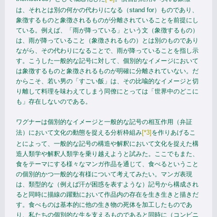
は、それとは別の何かの代わりになる（stand for）ものであり、
象徴するものと象徴されるものが分離されていることを前提にし
ている。例えば、「雨が降っている」という文（象徴するもの）
は、雨が降っていること（象徴されるもの）とは別のものであり
ながら、その代わりになることで、雨が降っていることを指し示
す。こうした一般的な記号に対して、個別的なイメージにおいて
は象徴するものと象徴されるものが明確に分離されていない。だ
からこそ、若い男の「すごい飯」は、その比喩的なイメージと切
り離して料理を味わえてしまう同僚にとっては「世界中のどこに
も」存在しないのである。
ワグナーは個別的なイメージと一般的な記号の相互作用（弁証
法）において文化の動態を捉える分析枠組み
[*3]
を作りあげるこ
とによって、一般的な記号の構造や解釈において文化を捉えた構
造人類学や解釈人類学を乗り越えようと試みた。ここでもまた、
食をテーマにする様々なマンガ作品を通じて、食べるということ
の個別的かつ一般的な有様について考えてみたい。マンガ表現
は、類型的な（例えば汗が困惑を表すような）記号から構成され
ると同時に描線の躍動において作品内の存在を生き生きと描きだ
す。食べものは基本的に他の生き物の死体を加工したものであ
り、私たちの個別的な生を支えるものであると同時に（コンビニ