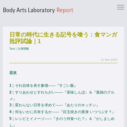
日常の時代に生きる記号を喰う：食マンガ
批評試論｜
1
Text｜久保明教
11 Dec.2021
目次
1
｜それ自体を表す象徴——『すごい飯』
2
｜すりあわせとすれちがい——『美味しんぼ』＆『孤独のグル
メ』
3
｜変わらない日常を求めて——『あたりのキッチン』
4
｜何をいかに共有するか——『目玉焼きの黄身 いつつぶす？』
5
｜レシピとイメージ——『きのう何食べた？』＆『かしましめ
し』