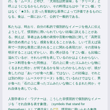
の」を「ムース」と呼び、「犬用缶詰野菜味」を「テリーヌ」と
呼ぶようになるかもしれない。その料理はもはや「すごい飯」で
はなく「★3.5」と言った客観的な基準によって評価できるものに
なる。食は、一面において、公的で一般的である。
私たちは、時おり、自分の私的で個別的なイメージを他人に伝え
ようとして、慣習的に用いられていない比喩に訴えることがあ
る。例えば、筆者はある種の表情や言動や物語に対して「高野豆
腐の含め煮のような」感覚を覚えることがある。しいて言えば温
和で一方的な善意に浸されることに関わる表現だが、その意味を
明示することはむずかしい。若い男が語る「すごい飯」も比喩に
溢れているが、それらが何を表しているのかはよくわからない。
コース料理を食べた同僚は、「石の上に乗ったゴムみたいな物に
くるまれた何か」が何であるかを知ったのかもしれないが、彼が
食したのは「あいつが食べた飯」ではない。この比喩は、それと
は別の何か（ムースやテリーヌ）を指しているわけではなく、男
が食べた「石の上に乗ったゴムみたいな物にくるまれた何か」そ
れ自体を表している。
人類学者ロイ・ワグナーは、こうした非慣習的で個別的なイメー
ジを「それ自体を表す象徴」（symbols that stand for
themselves）として概念化した
[*2]
。慣習的に用いられる象徴