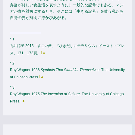
弁当が貧しい食生活を表すように）一般的な記号でもある。マン
ガが食を対象にするとき、そこには「生きる記号」を喰う私たち
自身の姿が鮮明に浮かびあがる。
* 1.
九井諒子 2013「すごい飯」『ひきだしにテラリウム』イースト・プレ
ス、171－173頁。
Back
* 2.
Roy Wagner 1986
Symbols That Stand for Themselves
. The University
of Chicago Press.
Back
* 3.
Roy Wagner 1975
The Invention of Culture
. The University of Chicago
Press.
Back